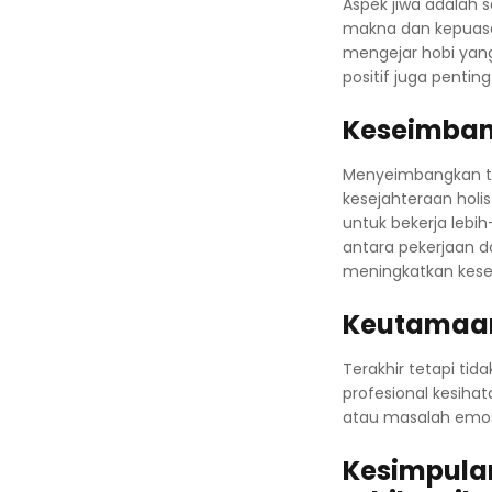
Aspek jiwa adalah s
makna dan kepuasa
mengejar hobi yang 
positif juga pentin
Keseimban
Menyeimbangkan tu
kesejahteraan holis
untuk bekerja lebih
antara pekerjaan 
meningkatkan kese
Keutamaan
Terakhir tetapi ti
profesional kesiha
atau masalah emosi
Kesimpula