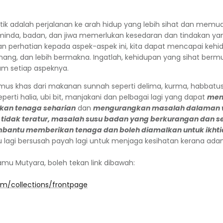
stik adalah perjalanan ke arah hidup yang lebih sihat dan memu
nda, badan, dan jiwa memerlukan kesedaran dan tindakan yan
 perhatian kepada aspek-aspek ini, kita dapat mencapai kehid
enang, dan lebih bermakna. Ingatlah, kehidupan yang sihat ber
m setiap aspeknya.
mus khas dari makanan sunnah seperti delima, kurma, habbat
eperti halia, ubi bit, manjakani dan pelbagai lagi yang dapat
mem
an tenaga seharian
dan
mengurangkan masalah dalaman w
 tidak teratur, masalah susu badan yang berkurangan dan 
bantu memberikan tenaga dan boleh diamalkan untuk ikhtia
rlu lagi bersusah payah lagi untuk menjaga kesihatan kerana ad
mu Mutyara, boleh tekan link dibawah:
om/collections/frontpage