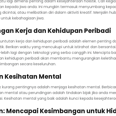
atu lagi dimensi penting dalam kesejahteraan holistik. Cari ke
n kepada jiwa anda. Ini mungkin termasuk menyumbang kepa
dicintai, atau melibatkan diri dalam aktiviti kreatif. Menjalin h
g untuk kebahagiaan jiwa.
gan Kerja dan Kehidupan Peribadi
ntutan kerja dan kehidupan peribadi adalah elemen penting 
tik. Berikan waktu yang mencukupi untuk istirahat dan bersanta
-lebih lagi dengan teknologi yang serba canggih ini. Mencipta b
dan kehidupan peribadi akan membantu mengurangkan keletiha
imbangan secara keseluruhan.
 Kesihatan Mental
dak kurang pentingnya adalah menjaga kesihatan mental. Berbic
tan mental atau perundingan adalah tindakan bijak jika anda m
. Kesihatan mental yang baik adalah kunci kepada kesejahteraan
n: Mencapai Kesimbangan untuk Hi