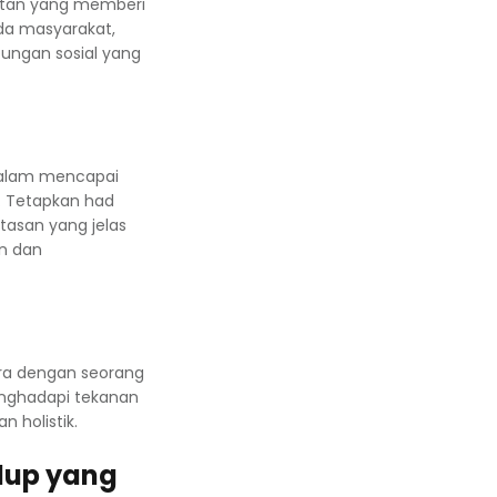
giatan yang memberi
da masyarakat,
ubungan sosial yang
dalam mencapai
i. Tetapkan had
atasan yang jelas
n dan
ara dengan seorang
enghadapi tekanan
 holistik.
dup yang