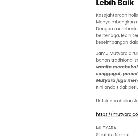
Lebih Baik
Kesejahteraan holi
Menyeimbangkan mi
Dengan memberikan
bertenaga, lebih t
keseimbangan dala
Jamu Mutyara diru
bahan tradisional s
wanita membekalk
senggugut, period
Mutyara juga mem
Kini anda tidak pe
Untuk pembelian Ja
https://mutyara.c
MUTYARA
Sihat itu Nikmat