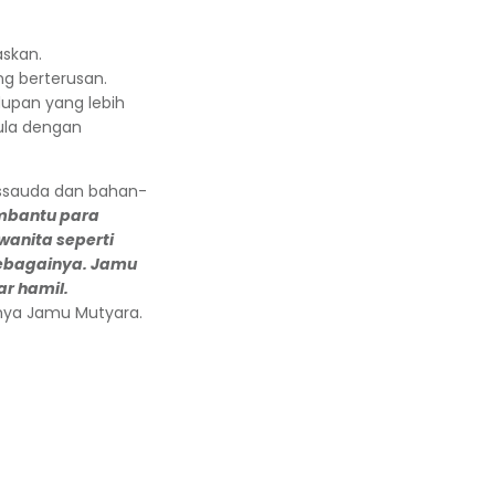
askan.
g berterusan.
upan yang lebih
mula dengan
ussauda dan bahan-
bantu para
anita seperti
sebagainya. Jamu
r hamil.
anya Jamu Mutyara.