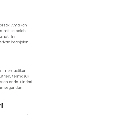
listik. Amalkan
umit; ia boleh
mati. Ini
rikan keanjalan
an memastikan
utrien, termasuk
rian anda. Hindari
an segar dan
i