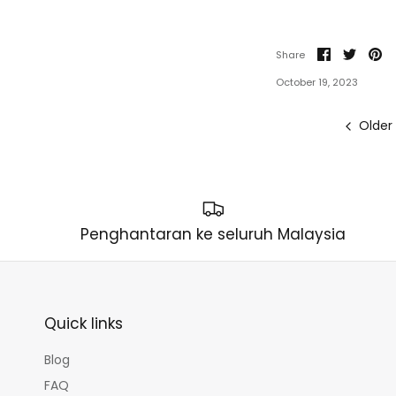
Share
Share
Pi
Share
on
on
it
Facebook
Twitte
October 19, 2023
Older
Penghantaran ke seluruh Malaysia
Quick links
Blog
FAQ